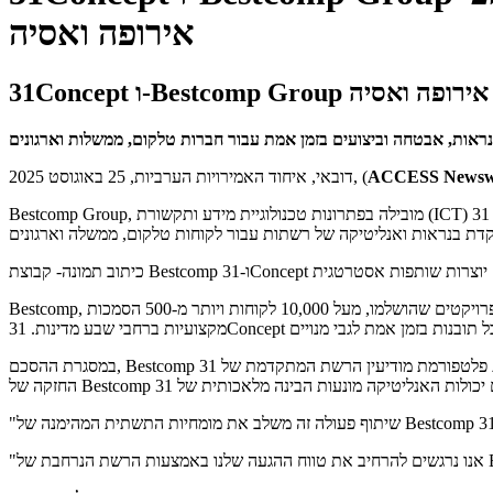
אירופה ואסיה
חבי אירופה ואסיה
אות, אבטחה וביצועים בזמן אמת עבור חברות טלקום, ממשלות וארגונים
ACCESS Newsw
דובאי, איחוד האמירויות הערביות, 25 באוגוסט 2025, (
Bestcomp Group, מובילה בפתרונות טכנולוגיית מידע ותקשורת (ICT) ואינטגרציה של מערכות ברחבי דרום הקווקז ומרכז אסיה, גאה לשתף פעולה עם 31Concept (31C), חברת חדשנית בתחום של מודיעין רשת מונע בינה
כיתוב תמונה- קבוצת Bestcomp ו-31Concept יוצרות שותפות אסטרטגית
Bestcomp, שנוסדה בשנת 1995, מביאה עמה ניסיון רב במרכזי נתונים מוכנים, אבטחת סייבר, רשתות, שירותי ענן ופיתוח תוכנה - עם גיבוי של יותר מ-3,750 פרויקטים שהושלמו, מעל 10,000 לקוחות ויותר מ-500 הסמכות
במסגרת ההסכם, Bestcomp תשלב את פלטפורמת מודיעין הרשת המתקדמת של 31Concept בפורטפוליו שלה בשווקים אסטרטגיים. השותפות שואפת להאיץ את מאמצי ההמרה הדיגיטלית על ידי שילוב הנוכחות האזורית