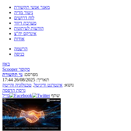
מאגר אנשי תקשורת
ניטור מדיה
לוח דרושים
מערכת דיוור
הודעות לעיתונות
אינדקס יח"צ
אודות
הרשמה
כניסה
באזז
Scooper סקופר
מפרסם:
נוי תקשורת
תאריך: 26/08/2025 17:44
נושא:
אינטרנט ודיגיטל
,
טכנולוגיה והייטק
גרסת הדפסה
שתף
מייל