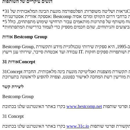
דגשים עיקריים של השותפות
אודות Bestcomp Group
Bestcomp Group, שהוקמה ב-1995, היא ספקית שירותי טכנולוגיית מידע ותקשורת (ICT) מובילה בדרום הקווקז ובמרכז אסיה. היא מציעה חבילה מקיפה של פתרונות - החל ממרכזי נתונים ורשתות טלקום מוכנים לתחילת
אודות 31Concept
31Concept מספקת מודיעין רשת מונע בינה מלאכותית למפעילי טלקום, סוכנויות ממשלתיות וארגונים. הפלטפורמה שלה מתמקדת בנראות התעבורה, סיווג חבילות תקשורת מוצפנות ואנליטיקה מונעת בינה מלאכותית. החברה
ליצירת קשר
Bestcomp Group
 ופרטי שותפות
www.bestcomp.net
בקרו באתר האינטרנט שלנו בכתובת
31 Concept
תקשורת ופרטי שותפות
www.31c.io
בקרו באתר האינטרנט שלנו בכתובת