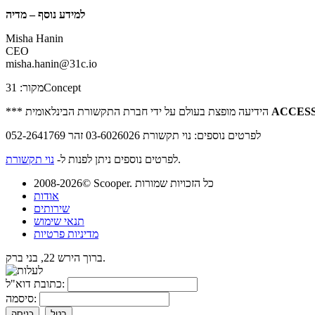
למידע נוסף – מדיה
Misha Hanin
CEO
misha.hanin@31c.io
מקור: 31Concept
ACCESS
*** הידיעה מופצת בעולם על ידי חברת התקשורת הבינלאומית
לפרטים נוספים: נוי תקשורת 03-6026026 זהר 052-2641769
.
לפרטים נוספים ניתן לפנות ל-
נוי תקשורת
2008-2026© Scooper. כל הזכויות שמורות
אודות
שירותים
תנאי שימוש
מדיניות פרטיות
ברוך הירש 22, בני ברק.
כתובת דוא"ל:
סיסמה:
בטל
כניסה