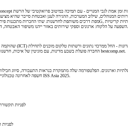
רותים באזור ייהנו משיפור האבטחה, הביצועים והניתוחים, שהם חכמים מספיק כדי לעמוד בדרישות המתפתחות.
עבודה ועד אבטחת סייבר, שירותי ענן וייעוץ IT. החברה פועלת בשבע מדינות, עם מוניטין של איכות, חדשנות ושותפויות ספקים חזקות bestcomp.net.
חשפה לאחרונה טכנולוגיית מודיעין רשת המחכה לאישור כפטנט, וצפויה להופיע לראשונה בתערוכת ISS Asia 2025.
לפניות תקשורת
לפניות 