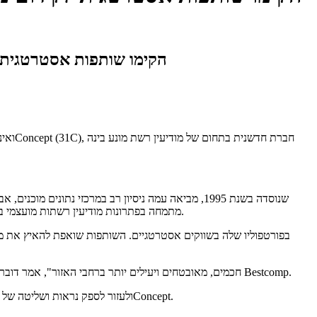
31Concept ו-Bestcomp Group הקימ
מקצועיות ברחבי שבע מדינות. 31Concept מתמחה בפתרונות מודיעין רשתות מועצמי בינה מלאכותית - ועוזרת ללקוחות לסווג תעבורה מוצפנת, למטב ביצועים ולקבל תובנות בזמן אמת לגבי מנויים.
"שיתוף פעולה זה משלב את מומחיות התשתית המהימנה של Bestcomp ואת בינת הרשת העמוקה של 31 Concept. זה ממצב אותנו לספק שירותי ICT חכמים, מאובטחים ויעילים יותר ברחבי האזור", אמר דובר Bestcomp.
"אנו נרגשים להרחיב את טווח ההגעה שלנו באמצעות הרשת הנרחבת של Bestcomp ולעזור לספק נראות ושליטה של הדור הבא לטלקום ולארגונים ברחבי אירואסיה", הוסיף נציג מ-31Concept.