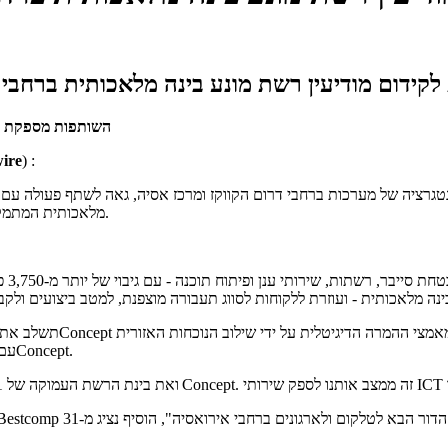
ו שותפות אסטרטגית לקידום מודיעין רשת מונע בינה מלאכותית בר
השותפות מספקת נר
ire
) :
מלאכותית המתמקדת בנראות ואנליטיקה של רשתות עבור לקוחות טלקום, ממשלה וארגונים.
החזקה של Bestcomp עם יכולות האנליטיקה מונעות הבינה מלאכותית של 31Concept.