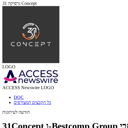
גרפיקה 31 Concept
LOGO
ACCESS Newswire LOGO
DOC
כל הקבצים המצורפים
הודעה לעיתונות
31Concept ו-Bestcomp Group הקימו שותפות אסטרטגית לקידום מודיעין רשת מונע בינה מלאכותית ברחבי