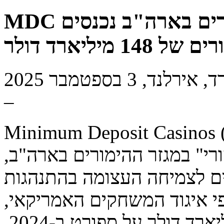
MDC מפרסמת פרשנות כשההימורים בארה"ב נכנסים
יליארד דולר
–
Minimum Deposit ), פרסמה פרשנות מומחה על
רי" במגזר ההימורים בארה"ב,
ים לצמיחה העצומה בהתנהגות
י איגוד המשחקים האמריקאי,
אמריקאים הימרו שיא של 148 מיליארד דולר על ספורט ב-2024.