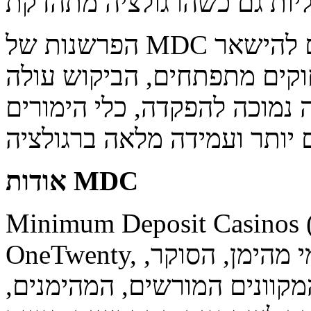
הפרשנות של MDC קוראת הן לשחקנים והן למפעילים להישאר
וקים מתפתחים, הביקוש עולה
נמוכה להפקדה, כלי הימורים
אודות MDC
Minimum Deposit C), חטיבה של קבוצת
OneTwenty, הוא פורטל משאבי מידע קזינו עולמי מהימן, הסוקר,
מקוונים המורשים, המהימנים,