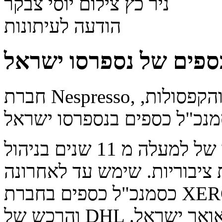
ניר כץ צילום יוסי צבקר
הודעה לעיתונות
כספים של נספרסו ישראל
חברת Nespresso, החברה המובילה בתחום הקפה והקפסולות,
ניר כץ, 44, הינו בעל ניסיון עשיר של למעלה מ 11 שנים בניהול
 ציבוריות. שימש עד לאחרונה
כסמנכ"ל כספים בחברת XEROX ולפני כן כסמנכ"ל הכספים
והרכש של DHL ישראל ומנהל הכספים של מנפאואר ישראל.