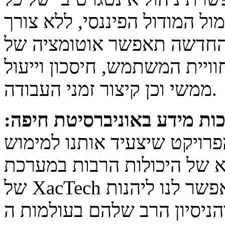
ול המודול הפיננסי, ללא צורך
החדשה תאפשר אוטומציה של
וויית המשתמש, חיסכון וייעול
ממשי וכן קיצור זמני העבודה.
ות מידע באוניברסיטת חיפה:
רויקט שיצעיד אותנו למימוש
ל היכולות הרבות במערכת SAP המתקדמת ביותר. זכייתה
של XacTech כאינטגרטור ראשי בפרויקט, תאפשר לנו ליהנות
ון הרב שלהם בעולמות ה-SAP, אותם כבר