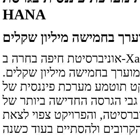
HANA
ערך בחמישה מיליון שקלים
אוניברסיטת חיפה בחרה ב-XacTech, קבוצת ה-SAP של ONE,
מוערך בחמישה מיליון שקלים.
מע מערכת פיננסית של SAP מקצה לקצה,
י הגרסה החדישה ביותר של SAP S/4 HANA. XacTech
רסיטה, והפרויקט צפוי לצאת