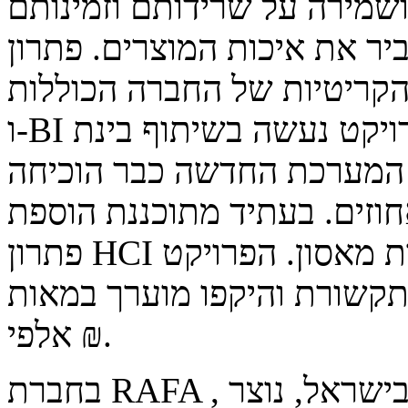
ושמירה על שרידותם וזמינותם
ת איכות המוצרים. פתרון HCI של נטאפ שולב
יות של החברה הכוללות ERP ORACLE , SAP
ו-BI ומערכות תומכות ייצור נוספות . הפרויקט נעשה בשיתוף בינת
 המערכת החדשה כבר הוכיחה
ר בביצועי המערכת של כ-30 אחוזים. בעתיד מתוכננת הוספת
פתרון HCI נוסף עבור מערכת התאוששות מאסון. הפרויקט
תקשורת והיקפו מוערך במאות
אלפי ₪.
בחברת RAFA , אחת מחברות התרופות המובילות בישראל, נוצר