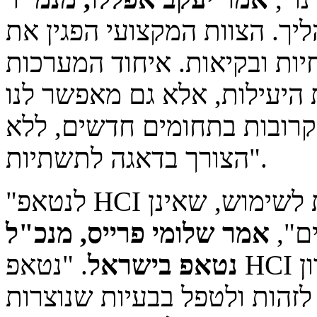
יך. הצוות המקצועי הפגין את
ות ובקיאות. איחוד המערכות
היעילות, אלא גם מאפשר לנו
רובות בתחומים חדשים, ללא
הצורך בדאגה לתשתיות".
"לנטאפ HCI יכולות צמצום והרחבה קלות לשימוש, שאינן
ם",
אמר שלומי פרייס, מנכ"ל
נטאפ בישראל
. "נטאפ HCI משלב את פתרון ActiveIQ החדש,
זהות ולטפל בבעיות שנוצרות