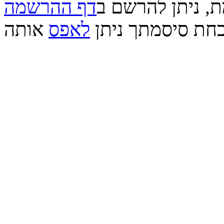
ת, ניתן להרשם ב
דף ההרשמה
חת סיסמתך ניתן
לאפס
אותה