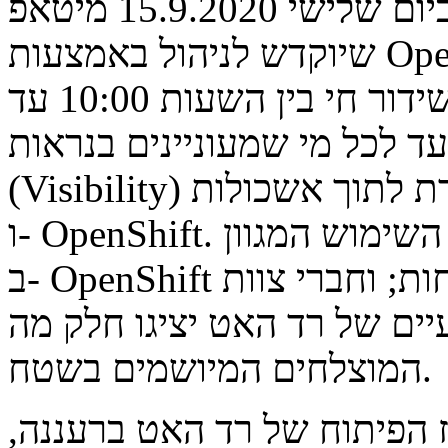
תקיים ביום שלישי 15.9.2020 מיטאפ (Meetup) וירטואלי מיוחד
שיוקדש לניהול באמצעות OpenShift – פלטפורמת הקונטיינרים
של רד האט. המיטאפ ייערך בשידור חי בין השעות 10:00 עד
ומיועד לכל מי שמעוניינים בנראות
(Visibility) משופרת לתוך אשכולות (Clusters) של Kubernetes
ו- OpenShift. זו תהיה הזדמנות ייחודית לשמוע על השימוש המגוון
ב- OpenShift ממומחי רד האט, שותפים ולקוחות; וחברי צוות
רד האט יציגו חלק מה- Best practices
המוצלחים המיושמים בשטח.
ז הפיתוח של רד האט ברעננה,