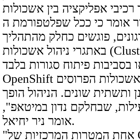
בי אפליקציה בין אשכולות (Clusters)
מר כי ככל שפלטפורמת ה- OpenShift נכנסת יותר
ונים, פוגשים כחלק מהתהליך
באתגרי ניהול אשכולות (Clusters) בהיקפים גדולים. "היום כבר לא
בסביבות פיתוח סגורות בלבד.
OpenShift מגיעה בארגונים לנפח של עשרות אשכולות הפרוסים
ן ותשתית שונים. הניהול הופך
לות, שבחלקם נדון במיטאפ",
אומר ניר יחיאל.
"אחת המטרות המרכזיות של OpenShift היא ליצור אחידות