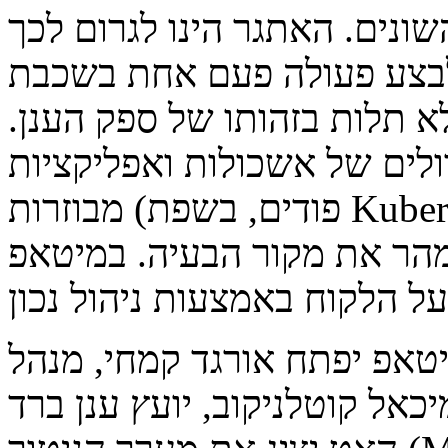
נים. האתגר הינו לגרום לכך
עולה פעם אחת בשכבת OpenShift ולהביא לכך
 תלות בזהותו של ספק הענן.
ולים של אשכולות ואפליקציות
מבוזרות (פודים, בשפת Kubernetes), הלקוח יידע בקלות מה שייך
הר את מקור הבעיה. במיטאפ
טאפ יפתח אורגד קמחי, מנהל
כאל קוטלניקוב, יועץ ענן ברד