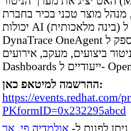
האט יציג את מערך הניטור (Monitoring Stack) ב- OpenShift
מוצר טכני בכיר בחברת Dynatrace יציג
יכולות AI (בינה מלאכותית) המתווספות ל- OpenShift, כאשר
DynaTrace OneAgent מספק ל- OpenShift יכולות מתקדמות
ר ביצועים, מעקב, אירועים, Log Ingest, וכן מדדים ו-
יים ל- OpenShift.
ההרשמה למיטאפ כאן:
https://events.redhat.com/p
PKformID=0x232295abcd
ניתן לפנות ל-
אולמדיה פי. אר