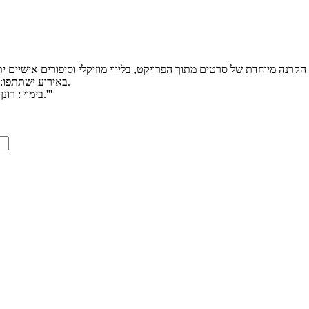
באירוע ישתתפו: עילי בוטנר וילדי החוץ ויוקרנו לראשונה הסרטים החדשים שנוצרו בפרויקט.
בימוי : רונן פלד חדד . הכניסה ללא תשלום בהרשמה מוקדמת בלבד באתר בית אבי חי.'''