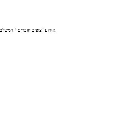
'''אירוע "צופים וזוכרים " המשלב הקרנה מיוחדת של סרטים מתוך הפרויקט, בליווי מוזיקלי וסיפורים אישיים יתקיים בבית אבי חי בירושלים, בערב יום הזיכרון 17.4.2017, בשעה 21:30.