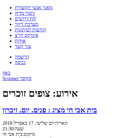
מאגר אנשי תקשורת
ניטור מדיה
לוח דרושים
מערכת דיוור
הודעות לעיתונות
אינדקס יח"צ
אודות
צור קשר
הרשמה
כניסה
באזז
Scooper סקופר
אירוע: צופים זוכרים
בית אבי חי מציג : פנים. יום. זיכרון
תאריך:
יום שלישי, 17 באפריל 2018
שעה:
21:30
מיקום:
בית אבי חי