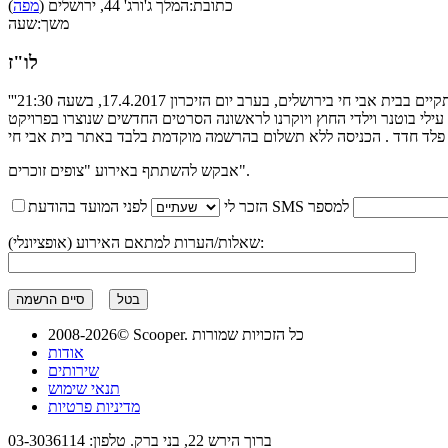
כתובת:
המלך ג'ורג' 44, ירושלים (
מפה
)
משך:
שעה
לו"ז
אבקש להשתתף באירוע "צופים זוכרים".
לפני המועד בהודעת SMS למספר
הזכר לי
שאלות/הערות למתאם האירוע (אופציונלי):
בטל
סיים הרשמה
2008-2026© Scooper. כל הזכויות שמורות
אודות
שירותים
תנאי שימוש
מדיניות פרטיות
ברוך הירש 22, בני ברק. טלפון: 03-3036114