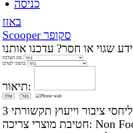
כניסה
באזז
Scooper סקופר
ע שגוי או חסר? עדכנו אותנו
סוג העדכון:
ברצוני לעדכן:
תיאור:
בטל
שלח
Non Food, Food