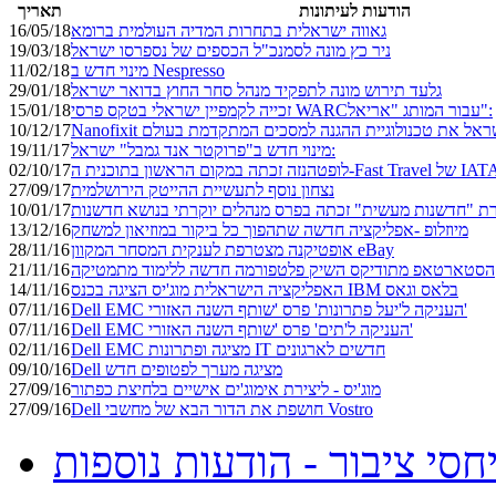
הודעות לעיתונות
תאריך
גאווה ישראלית בתחרות המדיה העולמית ברומא
16/05/18
ניר כץ מונה לסמנכ"ל הכספים של נספרסו ישראל
19/03/18
מינוי חדש ב Nespresso
11/02/18
גלעד תירוש מונה לתפקיד מנהל סחר החוץ בדואר ישראל
29/01/18
זכייה לקמפיין ישראלי בטקס פרסי WARCעבור המותג "אריאל":
15/01/18
10/12/17
מינוי חדש ב"פרוקטר אנד גמבל" ישראל:
19/11/17
זה זכתה במקום הראשון בתוכנית ה-Fast Travel של IATA
02/10/17
נצחון נוסף לתעשיית ההייטק הירושלמית
27/09/17
ברת "חדשנות מעשית" זכתה בפרס מנהלים יוקרתי בנושא חדשנות
10/01/17
מיוזלופ -אפליקציה חדשה שתהפוך כל ביקור במוזיאון למשחק
13/12/16
אופטיקנה מצטרפת לענקית המסחר המקוון eBay
28/11/16
הסטארטאפ מתודיקס השיק פלטפורמה חדשה ללימוד מתמטיקה
21/11/16
האפליקציה הישראלית מוג'יס הציגה בכנס IBM בלאס וגאס
14/11/16
Dell EMC העניקה ל'יעל פתרונות' פרס 'שותף השנה האזורי'
07/11/16
Dell EMC העניקה ל'תים' פרס 'שותף השנה האזורי'
07/11/16
Dell EMC מציגה ופתרונות IT חדשים לארגונים
02/11/16
Dell מציגה מערך לפטופים חדש
09/10/16
מוג'יס - ליצירת אימוג'ים אישיים בלחיצת כפתור
27/09/16
Dell חושפת את הדור הבא של מחשבי Vostro
27/09/16