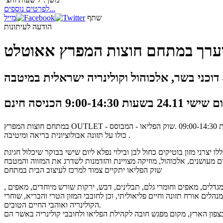
לפרטים נוספים...
שתף
מייל
הודעה לעיתונות
ייערך במתחם חוצות המפרץ אאוטלט
9:00-14: הכניסה חינם
במתחם חוצות המפרץ OUTLET - בבעלות קבוצת קניוני עופר ואשטרום נכסים, המהווה את מרכז הקניות המרכזי של תושבי חיפה, הקריות והסביבה יתקיים ביום שישי ה- 24/11/17 בשעות 09:00-14:30 .שוק הפליאו - המבוסס
כולו על תזונה אבולוציונית בריאה ומיטיבה .
 מ 40 דוכני מזון וציוד המותאמים לדרך הפליאו ואשר יכללו יצרני מזון בוטיקים כחול לבן ובילוי נפלא ליום שישי בבוקר שיכלול חגיגת
שוק הפליאו יתקיים צמוד למרכז לעיצוב הבית במתחם
גדלים, מאפים וחומרי גלם, תבלינים, דבש, ירקות שורש מיוחדים, מאפים ,
הלים אורח תזונה וחיים פליאוליתי, וכן לחובבי המזון הטרי והבריא, שוחרי
הקולינריה ואוהבי החיים הטובים.