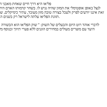
פליאו היא דרך חיים שאחת מאבני היס
לנצל באופן אופטימלי את המזון שהיה נגיש לו. בשחר קדמותו האדם היה 
זאת איננו יודעים לפרק ולעכל בצורה טובה מזון מעובד, עתיר כימיקלים, שמ
תזונת הפליאו עלתה לישראל רק בשנים האחרונות ובדומה להתפשטותה בעולם, גם בישראל היא זוכה לצמיחה מהירה של אנשים שרוצים לשפר את איכות חייהם ובין היתר גם להפחית ממשקלם.
לדברי אוהד רוט היזם והבעלים של השוק: " שוק הפליאו הוא הבשורה 
היעד עם מוצרים מעולים במחירים הוגנים ללא פערי תיווך ובנוסף