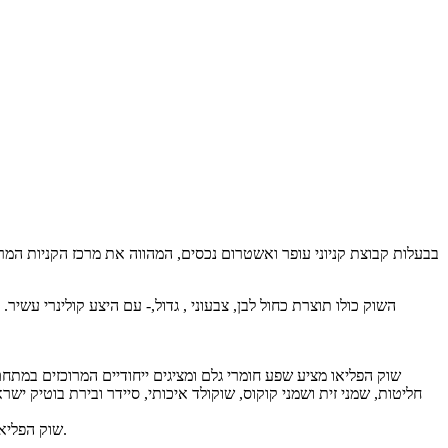
שוק הפליאו מציע שפע חומרי גלם ומציגים ייחודיים המרוכזים במתחם
חליטות, שמני זית ושמני קוקוס, שוקולד איכותי, סיידר ובירת בוטיק ישרא
שוק הפליאו בחוצות המפרץ אאוטלט עומד להיות במתכונת רחבה ולהיות הגדול ביותר בצפון הארץ, מקום מפגש חובה לקהילת הפליאו ולחובבי קולינריה באשר הם.