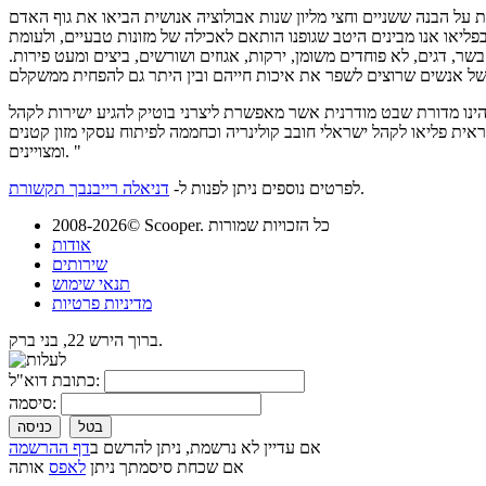
 על הבנה ששניים וחצי מליון שנות אבולוציה אנושית הביאו את גוף האדם
פליאו אנו מבינים היטב שגופנו הותאם לאכילה של מזונות טבעיים, ולעומת
בשר, דגים, לא פוחדים משומן, ירקות, אגוזים ושורשים, ביצים ומעט פירות.
הינו מדורת שבט מודרנית אשר מאפשרת ליצרני בוטיק להגיע ישירות לקהל
ית פליאו לקהל ישראלי חובב קולינריה וכחממה לפיתוח עסקי מזון קטנים
ומצויינים. "
.
לפרטים נוספים ניתן לפנות ל-
דניאלה רייבנבך תקשורת
2008-2026© Scooper. כל הזכויות שמורות
אודות
שירותים
תנאי שימוש
מדיניות פרטיות
ברוך הירש 22, בני ברק.
כתובת דוא"ל:
סיסמה:
בטל
כניסה
אם עדיין לא נרשמת, ניתן להרשם ב
דף ההרשמה
אם שכחת סיסמתך ניתן
לאפס
אותה