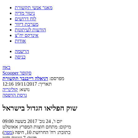
מאגר אנשי תקשורת
ניטור מדיה
לוח דרושים
מערכת דיוור
הודעות לעיתונות
אינדקס יח"צ
אודות
הרשמה
כניסה
באזז
Scooper סקופר
מפרסם:
דניאלה רייבנבך תקשורת
תאריך: 19/11/2017 12:16
נושא:
קולינריה
גרסת הדפסה
שוק הפליאו הגדול בישראל
יום ו', 24 נוב' 2017 בשעה 09:00
מיקום: מתחם חוצות המפרץ אאוטלט
כתובת: רח' החרושת 10, חיפה (
מפה
)
משך: 7 שעות וחצי