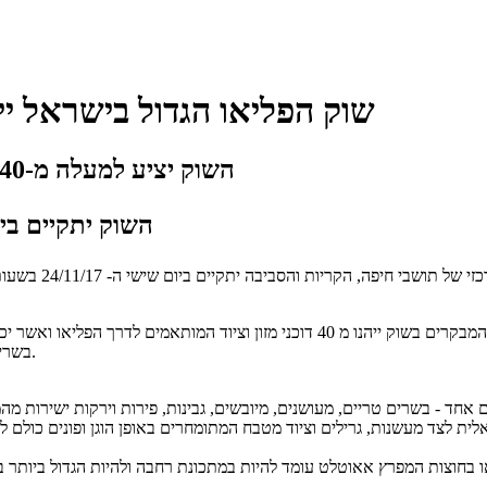
שוק הפליאו הגדול בישראל 
השוק יציע למעלה מ-40 דוכני בשר, אלכוהול וקולינריה ישראלית במיטבה
השוק יתקיים ביום שישי 24.11 בשעות 30
השוק כולו תוצרת כחול לבן, צבעוני , גדול,- עם היצע קולינרי עשיר. המבקרים בשוק ייהנו
בשרים מעושנים, אלכוהול, מוזיקה מצויינת והזדמנות לשדרג את המזווה והמטבח.
 אחד - בשרים טריים, מעושנים, מיובשים, גבינות, פירות וירקות ישירות מהמ
לית לצד מעשנות, גרילים וציוד מטבח המתומחרים באופן הוגן ופונים כולם למנ