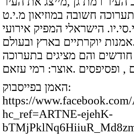
העיר רמת גן ,מייצג את העיר
סי.יו. הישראלי המפיק אירועי
 בארץ ובעולם.
חודשים והם מציגים בתערוכה
ם , ופסיפסים .אוצר: רמי עזאם
האמן בפייסבוק:
https://www.facebook.com
hc_ref=ARTNE-ejehK-
bTMjPklNq6HiiuR_Md8