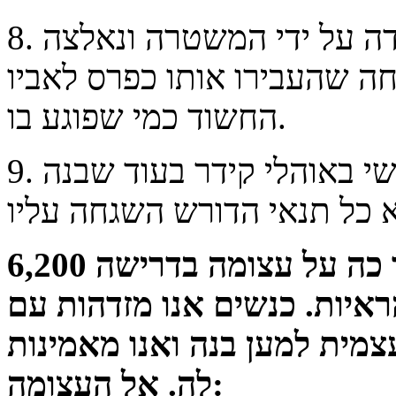
8. לאחר שבועיים של בריחה, גלית נלכדה על ידי המשטרה ונאלצה
חה שהעבירו אותו כפרס לאביו
החשוד כמי שפוגע בו.
9. גלית עצורה כעת ועד ליום שלישי באוהלי קידר בעוד שבנה
6,200 נשים חתמו מאז יום שישי ועד כה על עצומה בדרישה
ראיות. כנשים אנו מזדהות עם
מית למען בנה ואנו מאמינות
לה. אל העצומה: