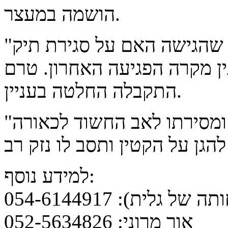
הושמה במעצר.
"כיום עדיין קיים ערר בפרקליטות, שהגישה האם על סגירת תיק
ן מקרה הפגיעה האחרון. טרם
התקבלה החלטה בעניין.
"אי בדיקת החשד להתעללות בקטין ומסירתו לאב החשוד לכאורה
למידע נוסף:
גלית): 054-6144917
אור מרוני: 052-5634826