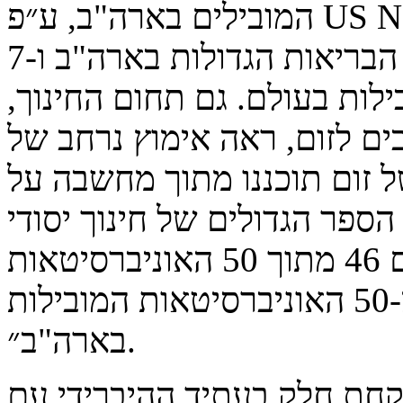
המובילים בארה"ב, ע״פ US News & World Report, משתמשים
בזום, כמו גם 8 מתוך 10 מערכות הבריאות הגדולות בארה"ב ו-7
מובילות בעולם. גם תחום החינוך,
 לזום, ראה אימוץ נרחב של
 זום תוכננו מתוך מחשבה על
2 מחוזות בתי הספר הגדולים של חינוך יסודי
בארה״ב, משתמשים בזום, כמו גם 46 מתוך 50 האוניברסיטאות
העולמיות המובילות וגם 98% מ-50 האוניברסיטאות המובילות
בארה"ב״.
קחת חלק בעתיד ההיברידי עם