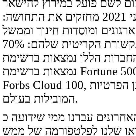
ום לשם פועל במירוץ להישאר
מחוברים. הסיכומים המספריים ונתוני 2021 מחזקים את התחושה:
ארגונים ומוסדות חינוך וממשל
ברחבי העולם בחרו בזום עבור התקשורת הקריטית שלהם: 70%
רות הללו נמצאות ברשימת Fortune 100, יותר ממחצית מהן
נמצאות ברשימת Fortune 500 ו- 85% מהן מככבות ברשימת
Forbs Cloud 100, הרשימה היוקרתית של חברות הענן הפרטיות
המובילות בעולם.
חרונים עברנו ממי שידועה כ-Killer App של
דאו שלנו לפלטפורמה של ממש